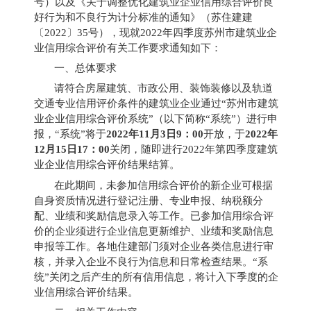
号）以及《关于调整优化建筑业企业信用综合评价良
好行为和不良行为计分标准的通知》（苏住建建
〔
2022
〕
35
号），现就
2022
年四季度苏州市建筑业企
业信用综合评价有关工作要求通知如下：
一、总体要求
请符合房屋建筑、市政公用、装饰装修以及轨道
交通专业信用评价
条件的建筑业企业
通过“苏州市建筑
业企业信用综合评价系统”（以下简称“系统”）进行申
报，“系统”将于
2022
年
11
月
3
日
9
：
00
开放，于
2022
年
12
月
15
日
17
：
00
关闭，随即进行
2022
年第四季度建筑
业企业信用综合评价结果结算。
在此期间，未参加信用综合评价的新企业可根据
自身资质情况进行登记注册、专业申报、纳税额分
配、业绩和奖励信息录入等工作。已参加信用综合评
价的企业
须进行企业信息更新维护、业绩和奖励信息
申报等工作。
各地住建部门须对企业各类信息进行审
核，并录入企业不良行为信息和日常检查结果。
“系
统”关闭之后产生的所有信用信息，将计入下季度的企
业信用综合评价结果。