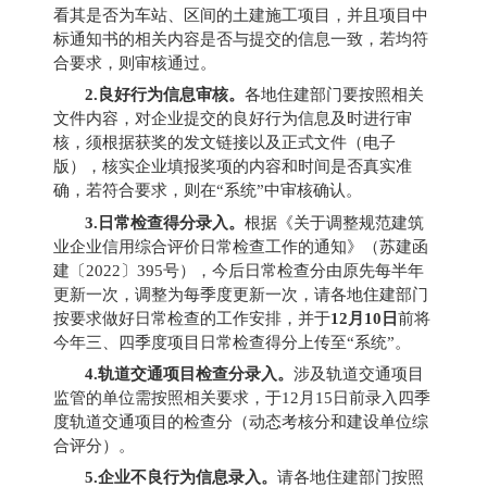
看其是否为车站、区间的土建施工项目，并且项目中
标通知书的相关内容是否与提交的信息一致，若均符
合要求，则审核通过。
2.
良好行为信息审核。
各地住建部门要按照相关
文件内容，对企业提交的良好行为信息及时进行审
核，须根据获奖的发文链接以及正式文件（电子
版），核实企业填报奖项的内容和时间是否真实准
确，若符合要求，则在“系统”中审核确认。
3.
日常检查得分录入。
根据《关于调整规范建筑
业企业信用综合评价日常检查工作的通知》（苏建函
建
〔
2022
〕
395
号），今后日常检查分由原先每半年
更新一次，调整为每季度更新一次，请各地住建部门
按要求做好日常检查的工作安排，并于
12
月
10
日
前将
今年三、四季度项目日常检查得分上传至“系统”。
4.
轨道交通项目检查分录入。
涉及轨道交通项目
监管的单位需按照相关要求，于
12
月
15
日前录入四季
度轨道交通项目的检查分（动态考核分和建设单位综
合评分）。
5.
企业不良行为信息录入。
请各地住建部门按照