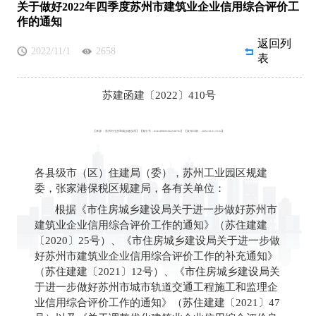
关于做好2022年四季度苏州市建筑业企业信用综合评价工
作的通知
返回列
2022/11/1
2658
表
苏建函建〔2022〕410号
【来源 ：
苏州市住房和城乡建设局
】
【索引号：
014149869/2022-00702
】
【发布日期 ：2022-10-31 15:34】
各县级市（区）住建局（委），
苏州工业园区规建
委，张家港保税区规建局，各有关单位：
根据《市住房城乡建设局关于进一步做好苏州市
建筑业企业信用综合评价工作的通知》（苏住建建
〔
2020
〕
25
号）、《市住房城乡建设局关于进一步做
好苏州市建筑业企业信用综合评价工作的补充通知》
（苏住建建〔
2021
〕
12
号）、《市住房城乡建设局关
于进一步做好苏州市城市轨道交通工程施工和监理企
业信用综合评价工作的通知》（苏住建建〔
2021
〕
47