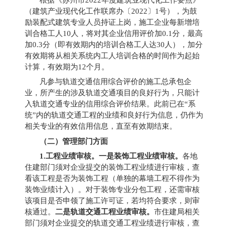
根据《苏州市
2022
年度建筑业现代化工作要点》
（建筑产业现代化工作联席办〔
2022
〕
1
号），为鼓
励装配式建筑专业人员持证上岗，施工企业每新增培
训合格工人
10
人，将对其企业信用评价加
0.1
分，最高
加
0.3
分（即有效期内的培训合格工人达
30
人），加分
有效期将从相关系统内工人培训合格的时间作为起始
计算，有效期为
12
个月。
凡参与轨道交通信用综合评价的施工总承包企
业，所产生的涉及轨道交通项目的良好行为，只能计
入轨道交通专业的信用综合评价结果。此前已在“系
统”内的轨道交通工程的业绩和良好行为信息，仍作为
相关专业的有效信用信息，直至有效期结束。
（二）管理部门方面
1.
工程业绩审核。一是装饰工程业绩审核。
各地
住建部门须对企业提交的装饰工程业绩进行审核，查
看该工程是否为装饰工程（单独的幕墙工程不得作为
装饰业绩计入）。对于装饰专业分包工程，还需审核
该项目是否申领了施工许可证，若均符合要求，则审
核通过。
二是轨道交通工程业绩审核。
市住建局相关
部门须对企业提交的轨道交通工程业绩进行审核，查