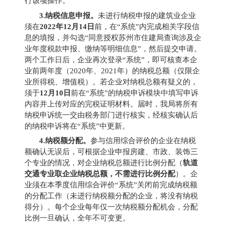
行该项操作。
3.
纳税信息申报。
未进行纳税申报的建筑业企业
须在
2022
年
12
月
14
日
前，在“系统”内完成相关字段信
息的填报，并勾选“同意授权苏州市住建局查询涉及企
业年度税款申报、缴纳等明细信息”，然后提交申请。
两个工作日后，企业再次登录“系统”，即可核查本企
业前两年度（
2020
年、
2021
年）的纳税总额（仅限企
业所得税、增值税）。若企业对纳税总额有疑义的，
须于
12
月
10
日
前在“系统”的纳税申诉模块中填写申诉
内容并上传对应的完税证明材料。届时，我局将所有
纳税申诉统一交由税务部门进行核实，经核实确认后
的纳税申诉将在“系统”中更新。
4.
纳税额分配。
参与信用综合评价的企业在纳税
额确认无误后，可根据企业申报房建、市政、装饰三
个专业的情况，对企业纳税总额进行比例分配（
轨道
交通专业取企业纳税总额，不需进行比例分配
）。企
业须在本季度信用综合评价“系统”关闭前完成纳税额
的分配工作（未进行纳税额分配的企业，将没有纳税
得分）。每个企业每年仅一次纳税额分配机会，分配
比例一旦确认，全年不可变更。