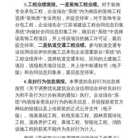
5.
工程业绩填报。一是装饰工程业绩。
对于装饰
专业承包工程，企业须在“系统”内为相应的装饰工程
选择“装饰类”专业类别，并提交待审；对于装饰专业
分包工程，企业须先在“江苏省建设工程合同信息归集
系统”内做好合同信息归集工作，随后在“系统”中选择
该装饰工程项目，并上传该项目的施工许可证，最后
提交待审。
二是轨道交通工程业绩。
参与轨道交通专
业信用综合评价的施工总承包企业需重新从“系统”的
工程业绩库中，选择轨道交通车站、区间的土建施工
项目，填报相关项目信息，并上传中标通知书（电子
版）和合同信息归集表，最后提交待审。
6.
良好行为信息填报。
本季度的良好行为信息将
按照《关于调整优化建筑业企业信用综合评价良好行
为和不良行为计分标准的通知》执行。
企业须在“系
统”内填报各类良好行为的相关信息，并填报获奖官方
网站的链接以及上传获奖的正式公开文件（电子
版）。地基基础工程、机电安装工程、园林景观绿化
工程、道路养护工程、幕墙工程、智能化工程、消防
设施工程的获奖不能作为良好行为计入。